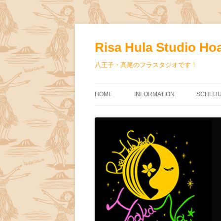
コ
ン
テ
Risa Hula Studio Ho
ン
ツ
へ
八王子・高尾のフラスタジオです！
ス
キ
ッ
プ
HOME
INFORMATION
SCHED