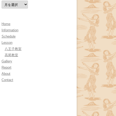
ア
ー
カ
イ
ブ
Home
Information
Schedule
Lesson
八王子教室
高尾教室
Gallery
Report
About
Contact