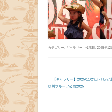
カテゴリー:
ギャラリー
| 投稿日:
2025年1
投
←
【ギャラリー】2025/11/2“山－Hula
稿
吹川フルーツ公園2025
ナ
ビ
ゲ