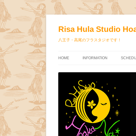
コ
ン
テ
Risa Hula Studio Ho
ン
ツ
へ
八王子・高尾のフラスタジオです！
ス
キ
ッ
プ
HOME
INFORMATION
SCHED