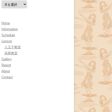
ア
ー
カ
イ
ブ
Home
Information
Schedule
Lesson
八王子教室
高尾教室
Gallery
Report
About
Contact