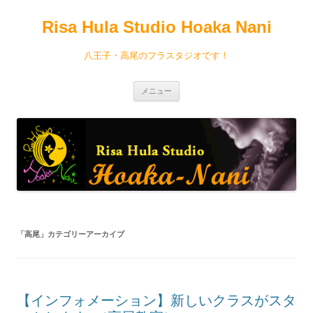
コ
ン
Risa Hula Studio Hoaka Nani
テ
ン
ツ
へ
八王子・高尾のフラスタジオです！
ス
キ
ッ
プ
メニュー
「
高尾
」カテゴリーアーカイブ
【インフォメーション】新しいクラスがスタ