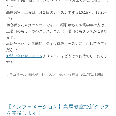
KEIKI(子供)・親子クラスが２０１７年１月より新たに増えまし
た～♪
高尾教室、土曜日、月２回のレッスンです☆10:15～と13:20～
です。
初心者さん向けのクラスです(^-^)経験者さんや高学年の方は、
土曜日のもう一つのクラス、または日曜日にもクラスがござい
ます。
思いたったらお気軽に、先ずは体験レッスンにいらしてみてく
ださい。
お問い合わせフォーム
よりメールをどうぞ☆お待ちしておりま
す！
カテゴリー:
お知らせ
、
レッスン
、
高尾
| 投稿日:
2017年1月16日
|
【インフォメーション】高尾教室で新クラス
を開設します！