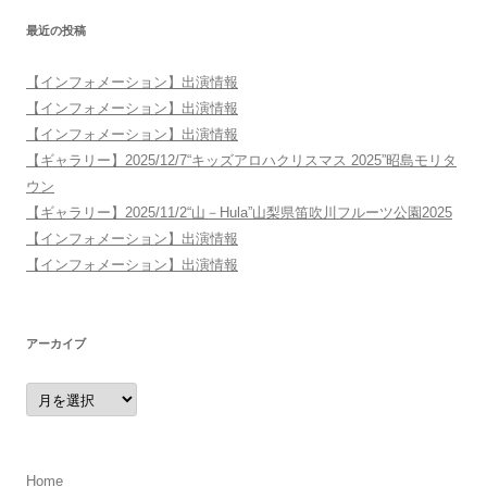
稿
最近の投稿
ナ
ビ
【インフォメーション】出演情報
ゲ
【インフォメーション】出演情報
ー
【インフォメーション】出演情報
シ
【ギャラリー】2025/12/7“キッズアロハクリスマス 2025”昭島モリタ
ウン
ョ
【ギャラリー】2025/11/2“山－Hula”山梨県笛吹川フルーツ公園2025
ン
【インフォメーション】出演情報
【インフォメーション】出演情報
アーカイブ
ア
ー
カ
イ
ブ
Home