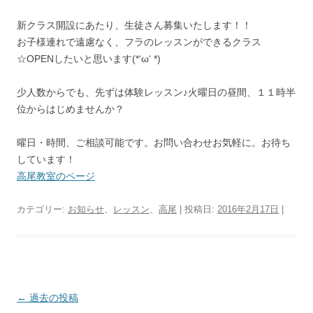
新クラス開設にあたり、生徒さん募集いたします！！
お子様連れで遠慮なく、フラのレッスンができるクラス
☆OPENしたいと思います(*‘ω‘ *)
少人数からでも、先ずは体験レッスン♪火曜日の昼間、１１時半
位からはじめませんか？
曜日・時間、ご相談可能です。お問い合わせお気軽に。お待ち
しています！
高尾教室のページ
カテゴリー:
お知らせ
、
レッスン
、
高尾
| 投稿日:
2016年2月17日
|
投
←
過去の投稿